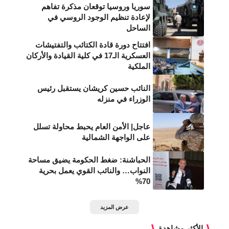
سوريا وروسيا توقعان مذكرة تفاهم
لإعادة تنظيم الوجود الروسي في
الساحل
افتتاح دورة قادة الكتائب والتفتيشات
العسكرية الـ17 في كلية القيادة والأركان
الملكية
النائب حسين كريشان يستقبل رئيس
الوزراء في منزله
عاجل| الأمن العام يحبط محاولة تسلل
على الواجهة الشمالية
الحباشنة: ضغط الحكومة يضيق مساحة
النواب… والنائب القوي يعمل بحرية
70%
عرض المزيد
الأكثر مشاهدة