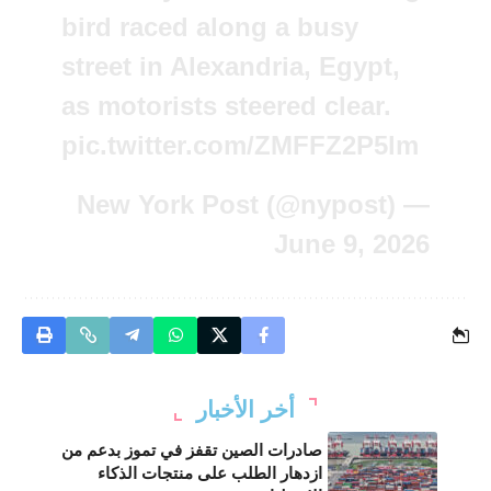
bird raced along a busy
street in Alexandria, Egypt,
as motorists steered clear.
pic.twitter.com/ZMFFZ2P5lm
— New York Post (@nypost)
June 9, 2026
أخر الأخبار
صادرات الصين تقفز في تموز بدعم من
ازدهار الطلب على منتجات الذكاء