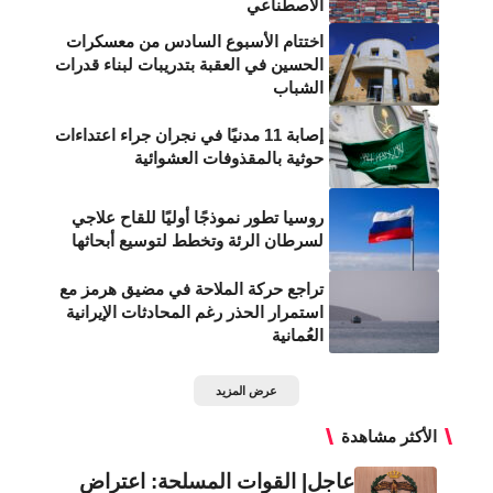
الاصطناعي
اختتام الأسبوع السادس من معسكرات
الحسين في العقبة بتدريبات لبناء قدرات
الشباب
إصابة 11 مدنيًا في نجران جراء اعتداءات
حوثية بالمقذوفات العشوائية
روسيا تطور نموذجًا أوليًا للقاح علاجي
لسرطان الرئة وتخطط لتوسيع أبحاثها
تراجع حركة الملاحة في مضيق هرمز مع
استمرار الحذر رغم المحادثات الإيرانية
العُمانية
عرض المزيد
الأكثر مشاهدة
عاجل| القوات المسلحة: اعتراض