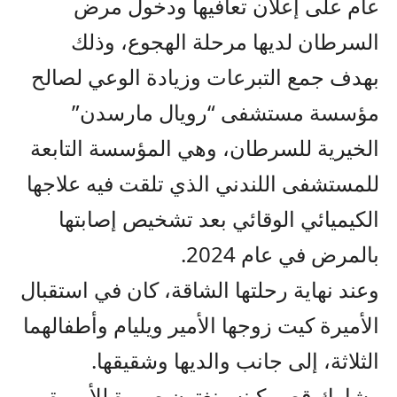
عام على إعلان تعافيها ودخول مرض
السرطان لديها مرحلة الهجوع، وذلك
بهدف جمع التبرعات وزيادة الوعي لصالح
مؤسسة مستشفى “رويال مارسدن”
الخيرية للسرطان، وهي المؤسسة التابعة
للمستشفى اللندني الذي تلقت فيه علاجها
الكيميائي الوقائي بعد تشخيص إصابتها
بالمرض في عام 2024.
وعند نهاية رحلتها الشاقة، كان في استقبال
الأميرة كيت زوجها الأمير ويليام وأطفالهما
الثلاثة، إلى جانب والديها وشقيقها.
وشارك قصر كينسينغتون صورة للأميرة