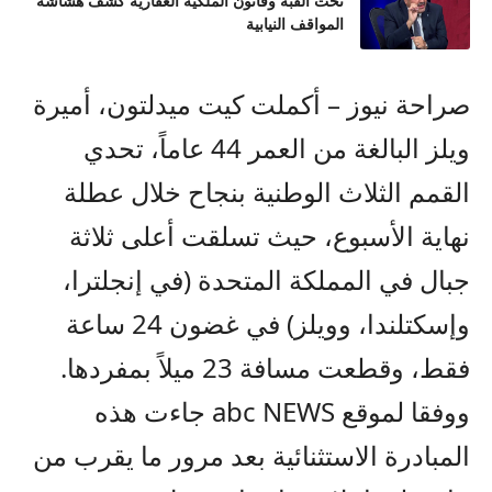
تحت القبة وقانون الملكية العقارية كشف هشاشة
المواقف النيابية
صراحة نيوز – أكملت كيت ميدلتون، أميرة
ويلز البالغة من العمر 44 عاماً، تحدي
القمم الثلاث الوطنية بنجاح خلال عطلة
نهاية الأسبوع، حيث تسلقت أعلى ثلاثة
جبال في المملكة المتحدة (في إنجلترا،
وإسكتلندا، وويلز) في غضون 24 ساعة
فقط، وقطعت مسافة 23 ميلاً بمفردها.
ووفقا لموقع abc NEWS جاءت هذه
المبادرة الاستثنائية بعد مرور ما يقرب من