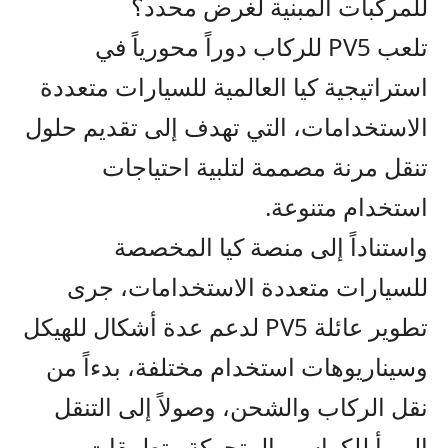
للمركبات المبنية لغرض محدد؟
تلعب
PV5
للركاب
دور
اً
محوري
اً
في
استراتيجية كيا العالمية
للسيارات متعددة
الاستخدامات،
التي تهدف إلى تقديم حلول
تنقل مرنة مصممة
لتلبية
احتياجات
استخدام متنوعة.
و
استناداً إلى
منصة كيا المخصصة
للسيارات متعددة الاستخدامات،
جرى
تطوير عائلة
PV5
لدعم عدة أشكال للهيكل
وسيناريوهات استخدام مختلفة، بدء
اً
من
نقل الركاب والشحن، وصول
إلى التنقل
المهيأ
ل
لكراسي المتحركة وتطبيقات