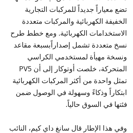
تضع معيار
اً
جديد
اً
للمركبات التجارية
الخفيفة الكهربائية والمركبات متعددة
الاستخدامات الكهربائية
.
ومع خطط طرح
نسخ متعددة تشمل إصدار
اً
بسبعة مقاعد
ونسخة مهيأة لمستخدمي الكراسي
المتحركة، خلصت أوتوكار إلى أن
PV5
تمثل واحدة من أكثر المركبات الكهربائية
ابتكار
اً
وذكاءً وسهولة في الوصول ضمن
فئتها في السوق حالي
اً
.
وفي هذا الإطار
قال سانغ داي كيم، النائب