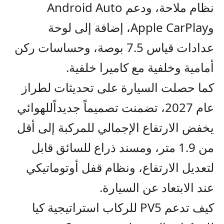
نظام ملاحة، ودعم
Android Auto
و
Apple CarPlay
،
إضافة إلى لوحة
عدادات قياس 7.5 بوصة، وحساسات ركن
أمامية وخلفية مع كاميرا خلفية.
كما حصلت السيارة على تحديثات لطراز
عام 2027، تضمنت تصميم
اً
جديد
اً
للهوائي
يخفض الارتفاع الإجمالي للمركبة إلى أقل
من 1.9 متر،
ومسند ذراع للسائق قابل
لتعديل الارتفاع، ونظام قفل أوتوماتيكي
عند الابتعاد عن السيارة.
كيف تدعم
PV5
للركاب
استراتيجية كيا