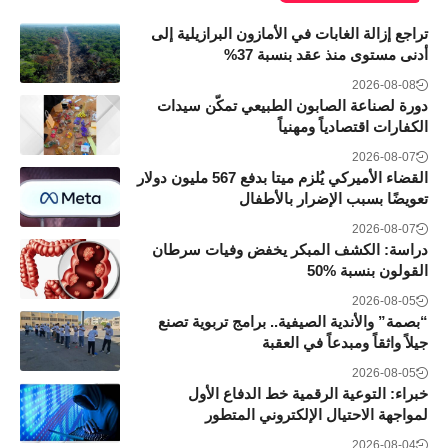
تراجع إزالة الغابات في الأمازون البرازيلية إلى
أدنى مستوى منذ عقد بنسبة 37%
2026-08-08
دورة لصناعة الصابون الطبيعي تمكّن سيدات
الكفارات اقتصادياً ومهنياً
2026-08-07
القضاء الأميركي يُلزم ميتا بدفع 567 مليون دولار
تعويضًا بسبب الإضرار بالأطفال
2026-08-07
دراسة: الكشف المبكر يخفض وفيات سرطان
القولون بنسبة 50‎%‎
2026-08-05
“بصمة” والأندية الصيفية.. برامج تربوية تصنع
جيلاً واثقاً ومبدعاً في العقبة
2026-08-05
خبراء: التوعية الرقمية خط الدفاع الأول
لمواجهة الاحتيال الإلكتروني المتطور
2026-08-04