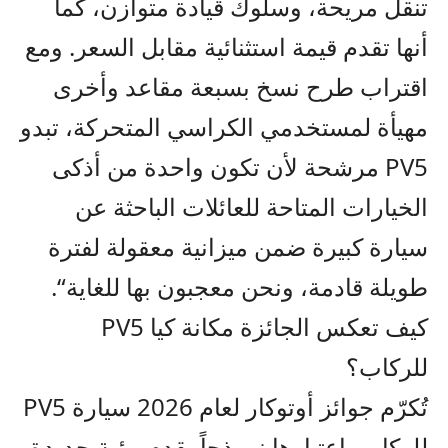
تنقل مريحة، وسلوك قيادة متوازن، كما
أنها تقدم قيمة استثنائية مقابل
السعر
.
ومع
اقتراب طرح نسخ بسبعة مقاعد وأخرى
مهيأة لمستخدمي الكراسي المتحركة، تبدو
PV5
مرشحة لأن تكون واحدة من أذكى
الخيارات المتاحة للعائلات الباحثة عن
سيارة كبيرة ضمن ميزانية معقولة لفترة
طويلة قادمة، ونحن معجبون بها للغاية
“.
كيف تعكس الجائزة مكانة كيا
PV5
للركاب
؟
تُكرّم جوائز أوتوكار لعام 2026 سيارة
PV5
للركاب
باعتبارها نموذج
اً
يقدم رؤية جديدة