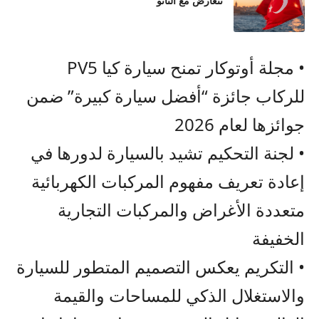
تتعارض مع الناتو
•
مجلة أوتوكار
تمنح
سيارة كيا
PV5
للركاب
جائزة “أفضل سيارة كبيرة” ضمن
جوائز
ها لعام
2026
•
لجنة التحكيم
تشيد
بالسيارة لدورها في
إعادة تعريف مفهوم المركبات الكهربائية
متعددة
الأغراض
والمركبات التجارية
الخفيفة
•
التكريم
يعكس
التصميم المتطور للسيارة
والاستغلال الذكي للمساحات
والقيمة