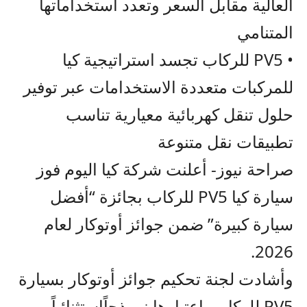
العالية مقابل ال
سعر وتعدد استخداماتها
المتنامي
•
PV5
للركاب تجسد
استراتيجية كيا
للمركبات
متعددة
الاستخدامات
عبر توفير
حلول تنقل كهربائية م
عيارية تناسب
تطبيقات نقل متنوعة
صراحة نيوز- أ
علنت شركة كيا اليوم فوز
سيارة كيا
PV5
للركاب
بجائزة “أفضل
سيارة كبيرة” ضمن جوائز أوتوكار
لعام
2026.
وأشادت لجنة تحكيم جوائز أوتوكار بسيارة
PV5
للركاب
باعتبارها نموذج
اً
استثنائي
اً