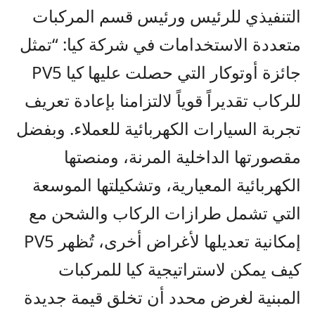
التنفيذي للرئيس ورئيس قسم المركبات
متعددة الاستخدامات
في شركة كيا:
“تمثل
جائزة أوتوكار التي حصلت عليها كيا
PV5
للركاب
تقدير
اً
قوي
اً
لالتزامنا بإعادة تعريف
تجربة
السيارات
الكهربائية
للعملاء
.
وبفضل
مقصورتها الداخلية المرنة، ومنصتها
الكهربائية
المعيارية
، و
تشكيلتها الموسعة
التي تشمل
طرازات
ا
لركاب والشحن
مع
إمكانية تعديلها لأغراض أخرى
، تُظهر
PV5
كيف يمكن لاستراتيجية كيا للمركبات
المبنية لغرض محدد أن تخلق قيمة جديدة