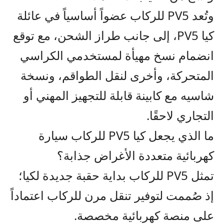
وتُعد
PV5
للركاب عضو
اً
أساسي
اً
في عائلة
كيا
PV5
، إلى جانب طراز الشحن،
مع توقع
انضمام نسخ مهيأة لمستخدمي الكراسي
المتحركة، وأخرى لنقل الطواقم، ونسخة
شاسيه مع كابينة قابلة للتجهيز المهني أو
التجاري لاحقًا.
ما الذي يجعل كيا
PV5
للركاب
سيارة
كهربائية متعددة الأغراض جذابة؟
تمثل
PV5
للركاب بداية حقبة جديدة لكيا؛
إذ صُممت لتوفير تنقل مرن للركاب اعتماد
اً
على منصة كهربائية مخصصة.