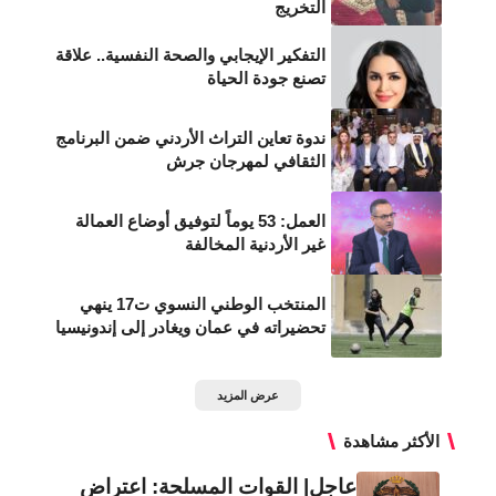
التخريج
التفكير الإيجابي والصحة النفسية.. علاقة
تصنع جودة الحياة
ندوة تعاين التراث الأردني ضمن البرنامج
الثقافي لمهرجان جرش
العمل: 53 يوماً لتوفيق أوضاع العمالة
غير الأردنية المخالفة
المنتخب الوطني النسوي ت17 ينهي
تحضيراته في عمان ويغادر إلى إندونيسيا
عرض المزيد
الأكثر مشاهدة
عاجل| القوات المسلحة: اعتراض