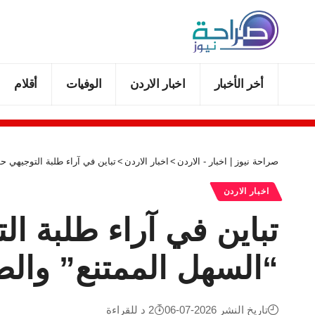
أخر الأخبار
اخبار الاردن
الوفيات
أقلام
صراحة نيوز | اخبار - الاردن
>
اخبار الاردن
>
تباين في آراء طلبة التوجيهي حو
اخبار الاردن
تباين في آراء طلبة ال
“السهل الممتنع” والص
تاريخ النشر 2026-07-06
2 د للقراءة