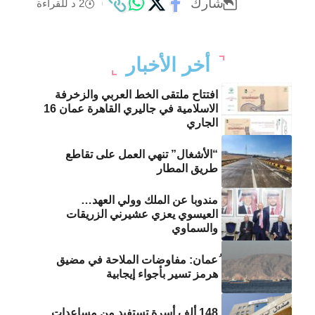
شارك
2 د للقراءة
أخر الأخبار
افتتاح ملتقى الخط العربي والزخرفة
الاسلامية في جاليري القاهرة عمان 16
الجاري
“الأشغال” تنهي العمل على تقاطع
طريق المطار
مندوبا عن الملك وولي العهد…
العيسوي يعزي عشيرني الزريقات
والسماوي
ُعمان: مفاوضات الملاحة في مضيق
هرمز تسير بأجواء إيجابية
148 ألف أسرة تستفيد من مساعدات