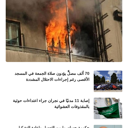
70 ألف مصلٍّ يؤدون صلاة الجمعة في المسجد
الأقصى رغم إجراءات الاحتلال المشددة
إصابة 11 مدنيًا في نجران جراء اعتداءات حوثية
بالمقذوفات العشوائية
حكومة حسان ما بين التعديل واعادة التشكيل