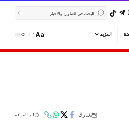
Aa
ضة
المزيد
شارك
1 د للقراءة