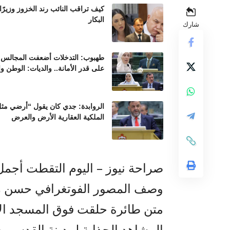
كيف تراقب النائب رند الخزوز وزيرً
البكار
شارك
طهبوب: التدخلات أضعفت المجالس ال
على قدر الأمانة.. والديات: الوطن و
الروابدة: جدي كان يقول “أرضي مثل 
الملكية العقارية الأرض والعرض
صراحة نيوز – اليوم التقطت أجم
وصف المصور الفوتغرافي حسن ري
متن طائرة حلقت فوق المسجد الأ
المشاهد الجذابة لمدينة القدس،