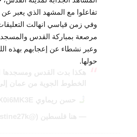
تفاعلوا مع المشهد الذي يعبر عن 
وفي زمن قياسي انهالت التعليقات 
مرصعة بمباركة القدس والمسجد 
وعبر نشطاء عن إعجابهم بهذه الل
حولها.
هكذا بدت القدس ومسجدها ال
الخطوط الجوية من عمان إلى أ
حسن ريماوي
EX0i6MK3E
— هنا فلسطين (@Palestine27k)