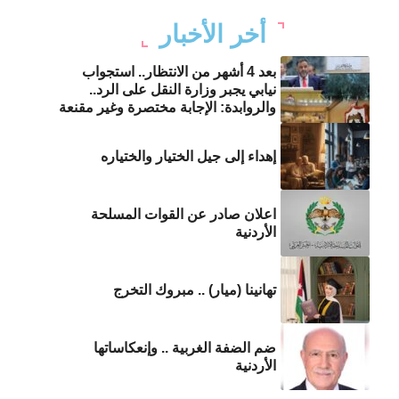
أخر الأخبار
بعد 4 أشهر من الانتظار.. استجواب
نيابي يجبر وزارة النقل على الرد..
والروابدة: الإجابة مختصرة وغير مقنعة
إهداء إلى جيل الختيار والختياره
اعلان صادر عن القوات المسلحة
الأردنية
تهانينا (ميار) .. مبروك التخرج
ضم الضفة الغربية .. وإنعكاساتها
الأردنية