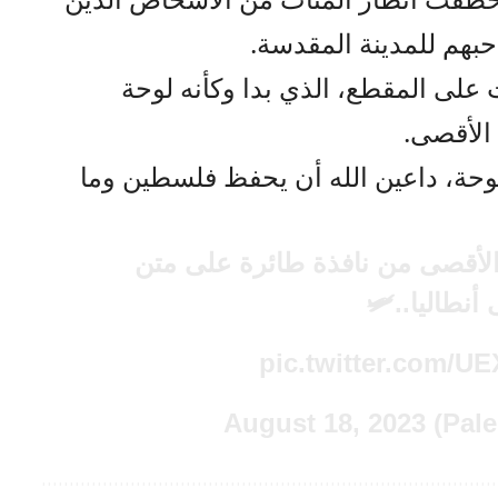
حبهم للمدينة المقدسة.
على المقطع، الذي بدا وكأنه لوحة
الأقصى.
وحة، داعين الله أن يحفظ فلسطين وما
أقصى من نافذة طائرة على متن
نطاليا..🛩
pic.twitter.com/U
August 18, 2023