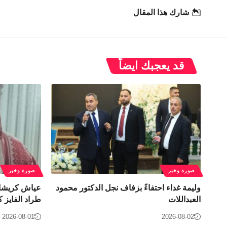
شارك هذا المقال
قد يعجبك ايضاً
صورة وخبر
صورة وخبر
وليمة غداء احتفاءً بزفاف نجل الدكتور محمود
عياش كريشان
العبداللات
طراد الفايز ك
2026-08-01
2026-08-02