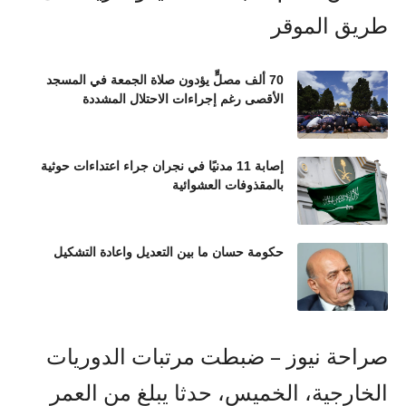
70 ألف مصلٍّ يؤدون صلاة الجمعة في المسجد
الأقصى رغم إجراءات الاحتلال المشددة
إصابة 11 مدنيًا في نجران جراء اعتداءات حوثية
بالمقذوفات العشوائية
حكومة حسان ما بين التعديل واعادة التشكيل
صراحة نيوز – ضبطت مرتبات الدوريات
الخارجية، الخميس، حدثا يبلغ من العمر