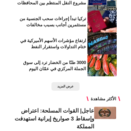
مشروع النقل المنتظم بين المحافظات
تركيا تبدأ إجراءات سحب الجنسية من
مستثمرين أجانب بسبب مخالفات
ارتفاع مؤشرات الأسهم الأميركية في
ختام التداولات واستقرار النفط
3000 طنًا من الخضار ترد إلى سوق
الجملة المركزي في عمّان اليوم
عرض المزيد
الأكثر مشاهدة
عاجل| القوات المسلحة: اعتراض
وإسقاط 3 صواريخ إيرانية استهدفت
المملكة