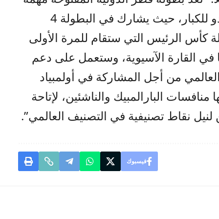
للاعبي المنتخب الوطني للتايكواندو للكبار، حيث ‏يشارك في البطولة 4
ة كأس الرئيس التي ستقام ‏للمرة الأولى
ا في ‏القارة الآسيوية، وستعمل على دعم
العالمي من ‏أجل المشاركة في ‏أولمبياد
امشها منافسات ‏البارالمبيك والناشئين، لإتاحة
 لنيل نقاط تصنيفية ‏في التصنيف ‏العالمي”.‏
فيسبوك