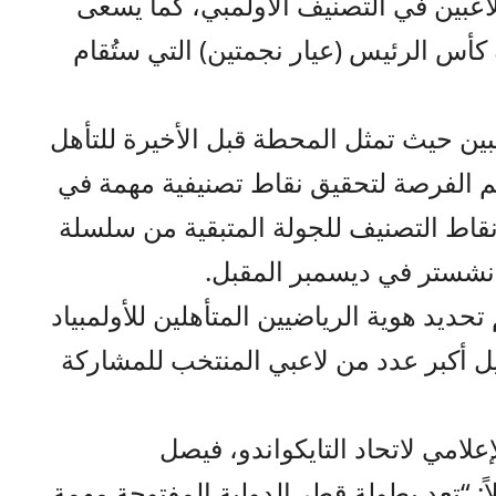
لاعبين في التصنيف الأولمبي، كما يسعى
كأس الرئيس (عيار نجمتين) التي ستُقام
عبين حيث تمثل المحطة قبل الأخيرة للتأهل
د باريس 2024 وتمنحهم الفرصة لتحقيق نقاط تصنيفية مهمة في
قاط التصنيف للجولة المتبقية من سلسلة
انشستر في ديسمبر المقبل.
حديد هوية الرياضيين المتأهلين للأولمبياد
هيل أكبر عدد من لاعبي المنتخب للمشاركة
لامي لاتحاد التايكواندو، فيصل
اً: “تعد بطولة قطر الدولية المفتوحة ‏مهمة