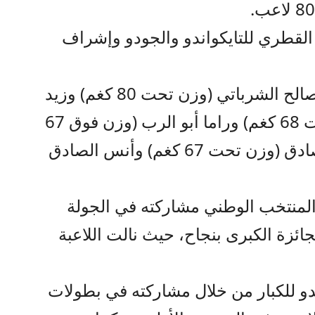
د القطري للتايكواندو والجودو وإشراف
ويمثل المنتخب في هذه البطولة صالح الشرباتي (وزن تحت 80 كغم) وزيد
مصطفى وزيد الحلواني (وزن تحت 68 كغم) وراما أبو الرب (وزن فوق 67
كغم)، بينما تشهد غياب جوليانا الصادق (وزن تحت 67 كغم) وأنس الصادق
 المنتخب الوطني مشاركته في الجولة
جائزة الكبرى بنجاح، حيث نالت اللاعبة
دو للكبار من خلال مشاركته في بطولات