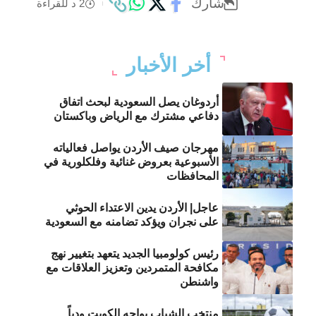
شارك
2 د للقراءة
أخر الأخبار
أردوغان يصل السعودية لبحث اتفاق
دفاعي مشترك مع الرياض وباكستان
مهرجان صيف الأردن يواصل فعالياته
الأسبوعية بعروض غنائية وفلكلورية في
المحافظات
عاجل| الأردن يدين الاعتداء الحوثي
على نجران ويؤكد تضامنه مع السعودية
رئيس كولومبيا الجديد يتعهد بتغيير نهج
مكافحة المتمردين وتعزيز العلاقات مع
واشنطن
منتخب الشباب يواجه الكويت ودياً