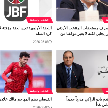
ة
الشباب والرياضة
 صرف مستحقات المنتخب الأردني
اللجنة الأولمبية تعين لجنة مؤقتة لإ
إيجابي لكنه لا يغير موقفنا من
كرة السلة
2026-08-06
ة
الشباب والرياضة
دم بادو الزاكي مدرباً جديداً
الفيصلي يضم المهاجم مالك علان
ني غداً
2026-08-04