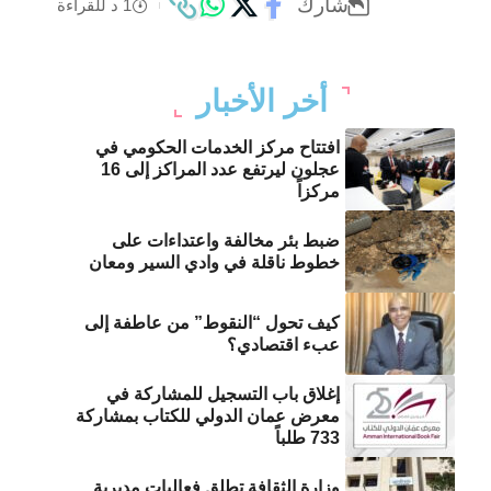
شارك
1 د للقراءة
أخر الأخبار
افتتاح مركز الخدمات الحكومي في
عجلون ليرتفع عدد المراكز إلى 16
مركزاً
ضبط بئر مخالفة واعتداءات على
خطوط ناقلة في وادي السير ومعان
كيف تحول “النقوط” من عاطفة إلى
عبء اقتصادي؟
إغلاق باب التسجيل للمشاركة في
معرض عمان الدولي للكتاب بمشاركة
733 طلباً
وزارة الثقافة تطلق فعاليات مديرية