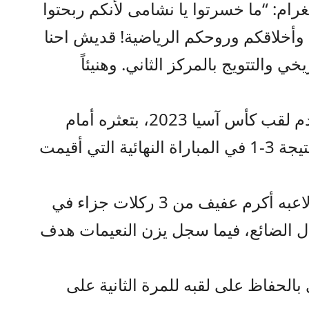
غرام: “ما خسرتوا يا نشامى لأنكم ربحتوا
 وأخلاقكم وروحكم الرياضية! قديش احنا
ي والتتويج بالمركز الثاني. وهنيئاً
وخسر المنتخب الوطني لكرة القدم لقب كأس آسيا 2023، بتعثره أمام
المنتخب القطري “المستضيف” بنتيجة 3-1 في المباراة النهائية التي أقيمت
وسجل أهداف المنتخب القطري لاعبه أكرم عفيف من 3 ركلات جزاء في
وفي الوقت بدل الضائع، فيما سجل يزن النعيمات هدف
بالحفاظ على لقبه للمرة الثانية على