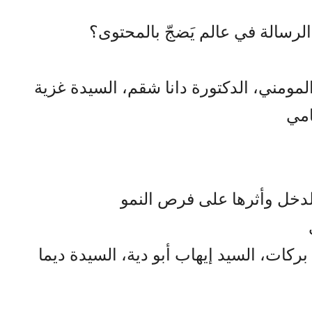
 الرسالة في عالم يَضجّ بالمحتوى؟
لمومني، الدكتورة دانا شقم، السيدة غزية
امي
الدخل وأثرها على فرص النمو
ركات، السيد إيهاب أبو دية، السيدة ديما