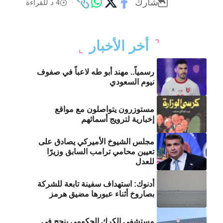
شارك
4 د للقراءة
أخر الأخبار
رسمياً.. مهند أبو طه لاعباً في صفوف
نيوم السعودي
مستوزرون يتواصلون مع مواقع
إخبارية لترويج أسمائهم
مجلس الشيوخ الأميركي يصادق على
تعيين محامي ترامب السابق وزيرًا
للعدل
أدنوك: استهداف سفينة تابعة للشركة
بصاروخ أثناء عبورها مضيق هرمز
مستشفى الكرك الحكومي ينجح في