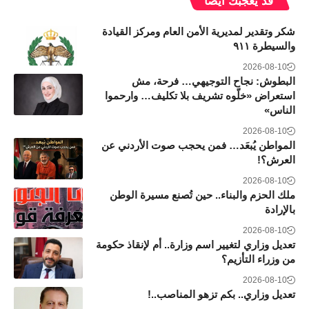
قد يعجبك ايضاً
شكر وتقدير لمديرية الأمن العام ومركز القيادة
والسيطرة ٩١١
2026-08-10
البطوش: نجاح التوجيهي… فرحة، مش
استعراض «خلّوه تشريف بلا تكليف… وارحموا
الناس»
2026-08-10
المواطن يُبعَد… فمن يحجب صوت الأردني عن
العرش؟!
2026-08-10
ملك الحزم والبناء.. حين تُصنع مسيرة الوطن
بالإرادة
2026-08-10
تعديل وزاري لتغيير اسم وزارة.. أم لإنقاذ حكومة
من وزراء التأزيم؟
2026-08-10
تعديل وزاري.. بكم تزهو المناصب..!