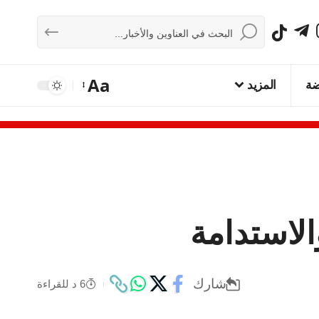
Aa
ضة
المزيد
الاستدامة
شارك
6 د للقراءة