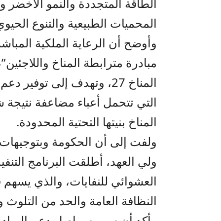
الطاقة المتجددة والنمو الأخضر وا
المحميات الطبيعية والتنوع الحيو
وأوضح أن الرعاية الملكية المبا
مبادرة مترابطة المناخ واللاجئين”
المناخ 27، وتهدف إلى توفي
التي تتحمل أعباء مضاعفة نتيجة 
المناخ بنيتها التحتية المحدودة.
ولفت إلى أن الحكومة وبتوجيهات م
ولي العهد، أطلقت البرنامج التنفيذ
العشوائي للنفايات، والذي يسهم 
النظافة العامة والحد من التلوث و
وأكد أن سموه يواصل دعم المبادرا