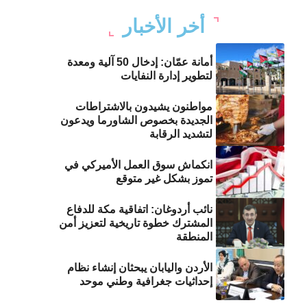
أخر الأخبار
أمانة عمّان: إدخال 50 آلية ومعدة
لتطوير إدارة النفايات
مواطنون يشيدون بالاشتراطات
الجديدة بخصوص الشاورما ويدعون
لتشديد الرقابة
انكماش سوق العمل الأميركي في
تموز بشكل غير متوقع
نائب أردوغان: اتفاقية مكة للدفاع
المشترك خطوة تاريخية لتعزيز أمن
المنطقة
الأردن واليابان يبحثان إنشاء نظام
إحداثيات جغرافية وطني موحد