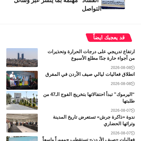
"الفساد" مهتمة بما ينشر عبر وسائل
التواصل
قد يعجبك ايضاً
ارتفاع تدريجي على درجات الحرارة وتحذيرات
من أجواء حارة جدًا مطلع الأسبوع
2026-08-08
انطلاق فعاليات ليالي صيف الأردن في المفرق
2026-08-08
“اليرموك” تبدأ احتفالاتها بتخريج الفوج الـ47 من
طلبتها
2026-08-07
ندوة «ذاكرة جرش» تستعرض تاريخ المدينة
وتراثها الحضاري
2026-08-07
فعاليات «صيف الأردن» تستقطب جمهوراً واسعاً