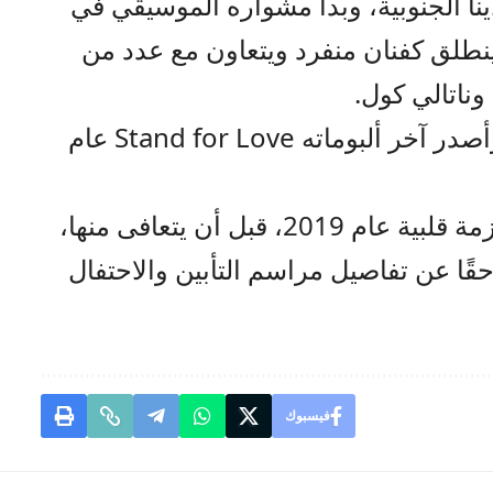
اينا الجنوبية، وبدأ مشواره الموسيقي في
نطلق كفنان منفرد ويتعاون مع عدد من
 وناتالي كول.
كما خاض تجارب مسرحية عدة، وأصدر آخر ألبوماته Stand for Love عام
وكان برايسون قد تعرض سابقًا لأزمة قلبية عام 2019، قبل أن يتعافى منها،
قًا عن تفاصيل مراسم التأبين والاحتفال
فيسبوك