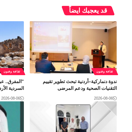
قد يعجبك ايضاً
ثقافة وفنون
ثقافة وفنون
ندوة دنماركية–أردنية تبحث تطوير تقييم
“المفرق.. عر
التقنيات الصحية ودعم المرضى
السردية الأرد
2026-08-06
2026-08-06