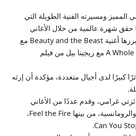
المميز ومسيرته الفنية الطويلة التي
حقق شهرة عالمية من خلال الأغاني
الثنائية التي قدمها لأفلام ديزني، أبرزها أغنية Beauty and the Beast مع
سيلين ديون، وأغنية A Whole New World مع ريجينا بيل من فيلم
ًا كبيرًا لدى أجيال متعددة، مؤكدة أن إرثه
ة.
تي غرامي، وقدم عددًا من الأغاني
الشهيرة في موسيقى الآر أند بي والرومانسية، من بينها Feel the Fire،