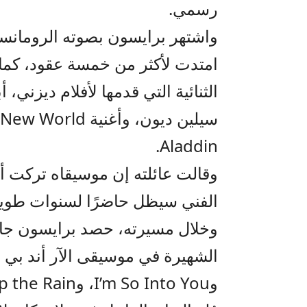
رسمي.
واشتهر برايسون بصوته الرومانسي 
امتدت لأكثر من خمسة عقود، كما 
Aladdin.
وقالت عائلته إن موسيقاه تركت أثر
الفني سيظل حاضرًا لسنوات طويل
وخلال مسيرته، حصد برايسون جائز
وI’m So Into You، وCan You Stop the Rain.