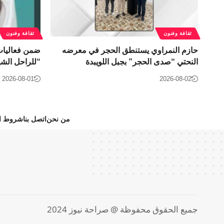
ثقافة وفنون
ثقافة وفنون
حازم النمراوي يستنطق الحجر في معرضه
النحتي “صدى الحجر” بجبل اللويبدة
“للراحل الشي
2026-08-01
2026-08-02
من نحن
اتصل بنا
شروط ال
جميع الحقوق محفوظة @ صراحة نيوز 2024