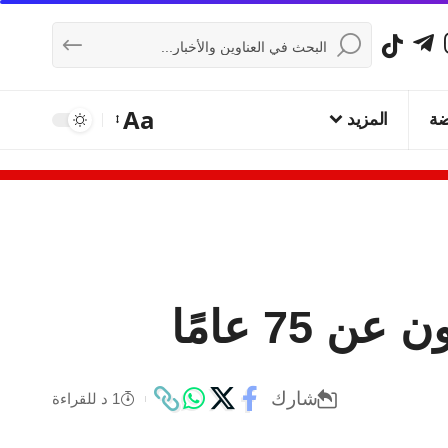
Aa
ضة
المزيد
7 عامًا
شارك
1 د للقراءة