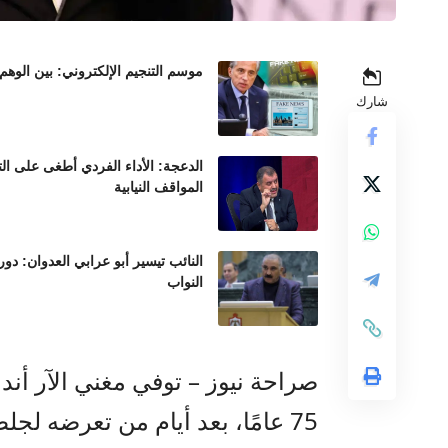
موسم التنجيم الإلكتروني: بين الوهم
شارك
الدعجة: الأداء الفردي أطغى على ال
المواقف النيابية
النائب تيسير أبو عرابي العدوان: د
النواب
صراحة نيوز – توفي مغني الآر أند
75 عامًا، بعد أيام من تعرضه لج