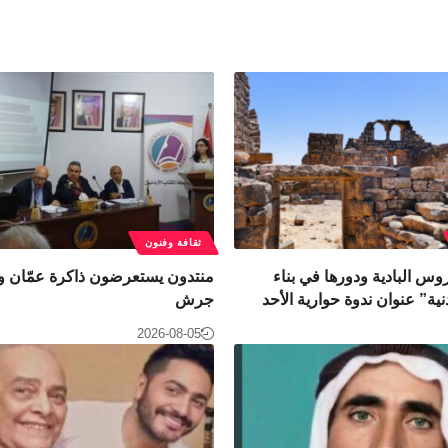
ثقافة وفنون
وس البادية ودورها في بناء
منتدون يستعرضون ذاكرة عمّان وت
نية” عنوان ندوة حوارية الأحد
جرش
2026-08-05