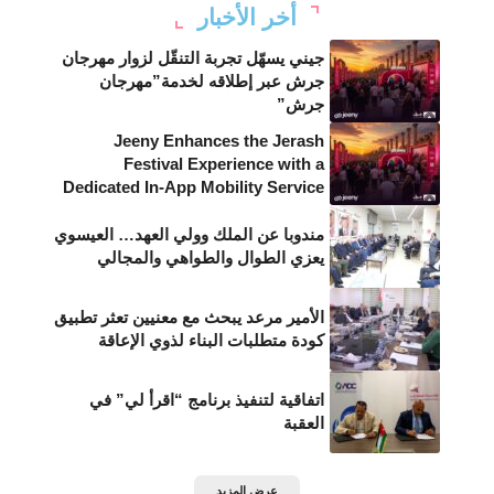
أخر الأخبار
جيني يسهّل تجربة التنقّل لزوار مهرجان
جرش عبر إطلاقه لخدمة”مهرجان
جرش”
Jeeny Enhances the Jerash
Festival Experience with a
Dedicated In-App Mobility Service
مندوبا عن الملك وولي العهد… العيسوي
يعزي الطوال والطواهي والمجالي
الأمير مرعد يبحث مع معنيين تعثر تطبيق
كودة متطلبات البناء لذوي الإعاقة
اتفاقية لتنفيذ برنامج “اقرأ لي” في
العقبة
عرض المزيد