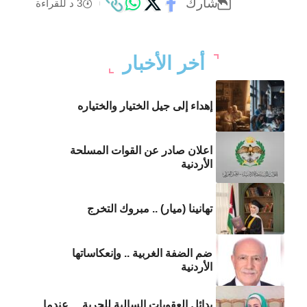
شارك
3 د للقراءة
أخر الأخبار
إهداء إلى جيل الختيار والختياره
اعلان صادر عن القوات المسلحة
الأردنية
تهانينا (ميار) .. مبروك التخرج
ضم الضفة الغربية .. وإنعكاساتها
الأردنية
بدائل العقوبات السالبة للحرية… عندما