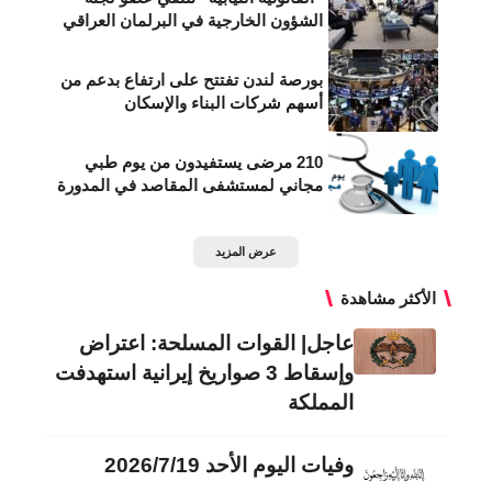
الشؤون الخارجية في البرلمان العراقي
بورصة لندن تفتتح على ارتفاع بدعم من
أسهم شركات البناء والإسكان
210 مرضى يستفيدون من يوم طبي
مجاني لمستشفى المقاصد في المدورة
عرض المزيد
الأكثر مشاهدة
عاجل| القوات المسلحة: اعتراض
وإسقاط 3 صواريخ إيرانية استهدفت
المملكة
وفيات اليوم الأحد 2026/7/19