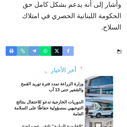
وأشار إلى أنه يدعم بشكل كامل حق
الحكومة اللبنانية الحصري في امتلاك
السلاح.
أخر الأخبار
وزارة الزراعة تمدد فترة توريد القمح
والشعير حتى 13 آب
الدوريات الخارجية تدعو للاحتفال بنتائج
التوجيهي بمسؤولية حفاظًا على السلامة
العامة
“القانونية النيابية” تلتقي عضو لجنة