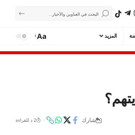
Aa
ضة
المزيد
يتهم؟
شارك
2 د للقراءة