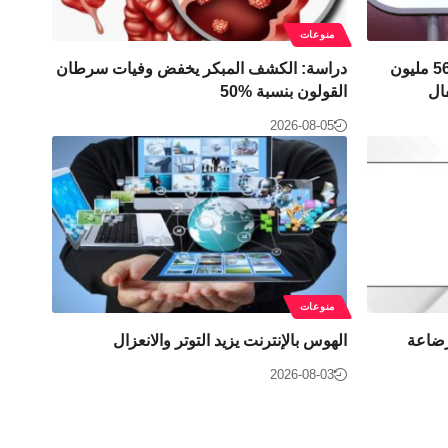
منوعات
القضاء الأميركي يُلزم ميتا بدفع 567 مليون
دراسة: الكشف المبكر يخفض وفيات سرطان
ال
القولون بنسبة 50‎%‎
2026-08-05
منوعات
رضاعة
الهوس بالإنترنت يزيد التوتر والانعزال
2026-08-03