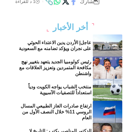
شارك
1 د للقراءة
أخر الأخبار
عاجل| الأردن يدين الاعتداء الحوثي
على نجران ويؤكد تضامنه مع السعودية
رئيس كولومبيا الجديد يتعهد بتغيير نهج
مكافحة المتمردين وتعزيز العلاقات مع
واشنطن
منتخب الشباب يواجه الكويت ودياً
استعداداً للتصفيات الآسيوية
ارتفاع صادرات الغاز الطبيعي المسال
الروسي 11% خلال النصف الأول من
العام
الدكتور المناصير يكتب : التاريخ لا