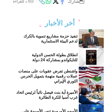
شارك
0 د للقراءة
أخر الأخبار
تنفيذ حزمة مشاريع تنموية بالكرك
لدعم البيئة الاستثمارية
انطلاق بطولة الحسن الدولية
للتايكواندو بمشاركة 24 دولة
واشنطن تفرض عقوبات على منصات
عملات رقمية متهمة بتمويل الحرس
الثوري الإيراني
الأميرة آية بنت فيصل نائباً لرئيس اتحاد
غرب آسيا للكرة الطائرة
الأسهم الأوروبية تنهي الأسبوع على