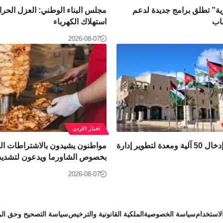
رية” تطلق برامج جديدة لدعم
مجلس البناء الوطني: العزل الح
باب
استهلاك الكهرباء
2026-08-07
اخبار الاردن
أمانة عمّان: إدخال 50 آلية ومعدة لتطوير إدارة
مواطنون يشيدون بالاشتراطات ال
بخصوص الشاورما ويدعون لتشديد 
2026-08-07
استخدام
سياسة الخصوصية
الملكية القانونية والترخيص
سياسة التصحيح وحق الر