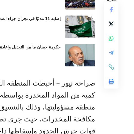
إصابة 11 مدنيًا في نجران جراء اعتداءات حوثية بالمقذوفات العشوائية
حكومة حسان ما بين التعديل واعادة
صراحة نيوز – أحبطت المنطقة العس
كمية من المواد المخدرة بواسطة 
منطقة مسؤوليتها، وذلك بالتنسيق م
مكافحة المخدرات، حيث جرى تطبي
قوات حرس الحدود وإسقاطها داخل 