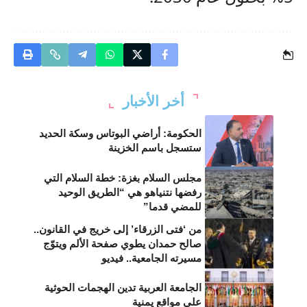
أخر الأخبار
الحكومة: أراضي البوتاس وسكة الحديد
ستسجل باسم الخزينة
مجلس السلام بغزة: خطة السلام التي
رفضها نتنياهو هي “الطريق الوحيد
للمضي قدما”
من ‘فتى الزرقاء’ إلى خريج في القانون..
صالح حمدان يطوي صفحة الألم ويتوّج
مسيرته الجامعية.. فيديو
الجامعة العربية تدين الهجمات الحوثية
على مواقع يمنية