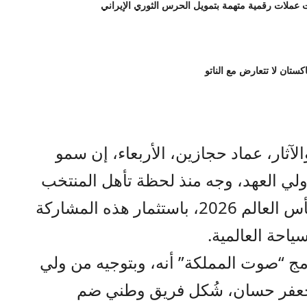
لات رقمية متهمة بتمويل الحرس الثوري الإيراني
اكستان لا تتعارض مع الناتو
لآثار، عماد حجازين، الأربعاء، إن سمو
 ولي العهد، وجه منذ لحظة تأهل المنتخب
الوطني لكرة القدم إلى نهائيات كأس العالم 2026، باستثمار هذه المشاركة
ياحة العالمية.
مج “صوت المملكة” أنه، وبتوجيه من ولي
 جعفر حسان، شُكل فريق وطني ضم