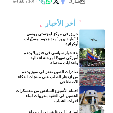
شارك
1 د للقراءة
أخر الأخبار
حريق في مركز لوجستي روسي
لـ”وايلدبيريز” بعد هجوم بمسيّرات
أوكرانية
بدء حوار سياسي في فنزويلا بدعم
أميركي تمهيدًا لمرحلة انتقالية
وانتخابات محتملة
صادرات الصين تقفز في تموز بدعم
من ازدهار الطلب على منتجات الذكاء
الاصطناعي
اختتام الأسبوع السادس من معسكرات
الحسين في العقبة بتدريبات لبناء
قدرات الشباب
إصابة 11 مدنيًا في نجران جراء