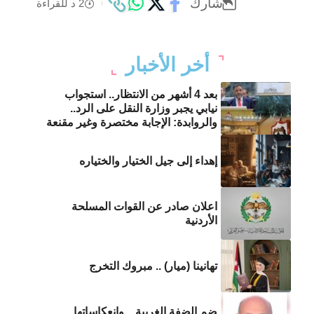
شارك
2 د للقراءة
أخر الأخبار
بعد 4 أشهر من الانتظار.. استجواب
نيابي يجبر وزارة النقل على الرد..
والروابدة: الإجابة مختصرة وغير مقنعة
إهداء إلى جيل الختيار والختياره
اعلان صادر عن القوات المسلحة
الأردنية
تهانينا (ميار) .. مبروك التخرج
ضم الضفة الغربية .. وإنعكاساتها