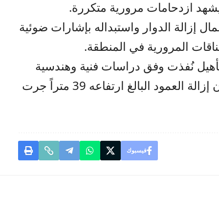
يشهد ازدحامات مرورية متكررة.
مال إزالة الدوار واستبداله بإشارات ضوئية
ناقات المرورية في المنطقة.
تأهيل نُفذت وفق دراسات فنية وهندسية
وبإشراف مختصين، مشيرة إلى أن إزالة العمود البالغ ارتفاعه 39 متراً جرت
فيسبوك