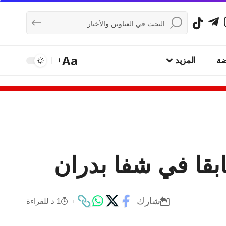
Aa
ضة
المزيد
بقا في شفا بدران
شارك
1 د للقراءة