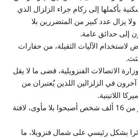
نية بأكملها إلى ركام جراء الزلزال الذي
يران/يونيو. ولا يزال عدد كبير من المتضررين بلا
ن إلى حدائق عامة.
 لاستخدام الآليات الثقيلة، من حفارات
ثث.
رة الاتصالات الفنزويلية، قضى ما لا يقل
ن 2954 شخصا وأصيب 16592 آخرون في الزلزالين اللذين يُعتبران من
ركا اللاتينية.
وأشارت الوزارة أيضا إلى أن أكثر من 16 ألف شخص أصبحوا بلا مأوى، لافتة
ان بفارق 39 ثانية، وأثرا بشكل رئيسي على شمال فنزويلا، ما