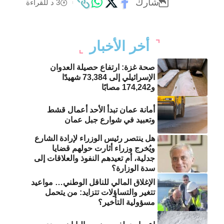
شارك
3 د للقراءة
أخر الأخبار
صحة غزة: ارتفاع حصيلة العدوان
الإسرائيلي إلى 73,384 شهيدًا
و174,242 مصابًا
أمانة عمان تبدأ الأحد أعمال قشط
وتعبيد في شوارع جبل عمان
هل ينتصر رئيس الوزراء لإرادة الشارع
ويُخرج وزراء أثارت حولهم قضايا
جدلية، أم تعيدهم النفوذ والعلاقات إلى
سدة الوزارة؟
الإغلاق المالي للناقل الوطني… مواعيد
تتغير والتساؤلات تتزايد: من يتحمل
مسؤولية التأخير؟