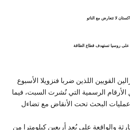
اكستان لا تتعارض مع الناتو
 على روسيا تستهدف قطاع الطاقة
ين القويين اللذين ضربا فنزويلا الأسبوع
 3000 قتيل، وفق الأرقام الرسمية التي نُشرت السبت، فيما
ص عمليات البحث تحت الأنقاض مع تضاءل
لكارثة والواقعة على بُعد أربعين كيلومترا من