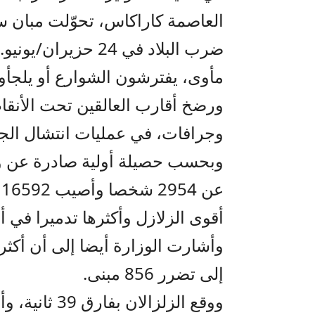
العاصمة كاراكاس، تحوّلت مبان سك
ضرب البلاد في 24 حز
مأوى، يفترشون الشوارع أو يلجأو
ورضخ أقارب العالقين تحت الأنقاض
وجرافات، في عمليات انتشال الج
وبحسب حصيلة أولية صادرة عن وزا
ع
أقوى الزلازل وأكثرها تدميرا في أمي
إلى تضرر 856 مبنى.
ووقع الزلزال