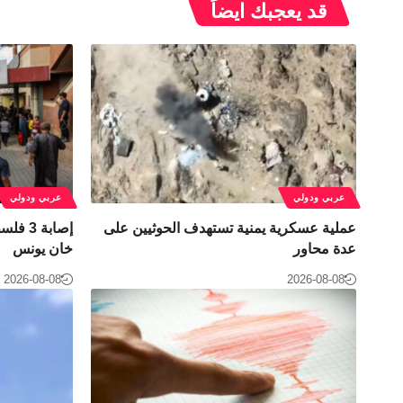
قد يعجبك ايضاً
عربي ودولي
عربي ودولي
عملية عسكرية يمنية تستهدف الحوثيين على
إصابة 
عدة محاور
خان يونس
2026-08-08
2026-08-08