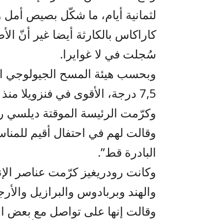
لثمانية أيام، ما شكّل بصيص أمل
كاراكاس بالكارثة أيضا غير أنّ الأ
سُجلت في لا غوايرا.
وبحسب هيئة المسح الجيولوجي الأمي
7,5 درجة، الأقوى في فنزويلا منذ العام 1900.
وكرّمت الرئيسة الموقتة ديلسي رو
وقالت لهم في احتفال أقيم للمنا
البادرة قط”.
وكانت رودريغيز كرّمت عناصر الإ
والهند وبربادوس والبرازيل والأر
وقالت إنها على تواصل مع بعض ا