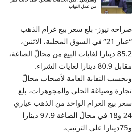
وتشريعي.. لكن الخدمات تستحوذ على جانب كبير
من عمل النواب
صراحة نيوز- بلغ سعر بيع غرام الذهب
“عيار 21” في السوق المحلية، الاثنين،
85.2 دينارا لغايات البيع من محالّ الصاغة،
مقابل 80.9 دينارا لغايات الشراء.
وبحسب النقابة العامة لأصحاب محالّ
تجارة وصياغة الحلي والمجوهرات، بلغ
سعر بيع الغرام الواحد من الذهب عياري
24 و18 في محالّ الصاغة 97.9 دينارا
و75دينارا على الترتيب.