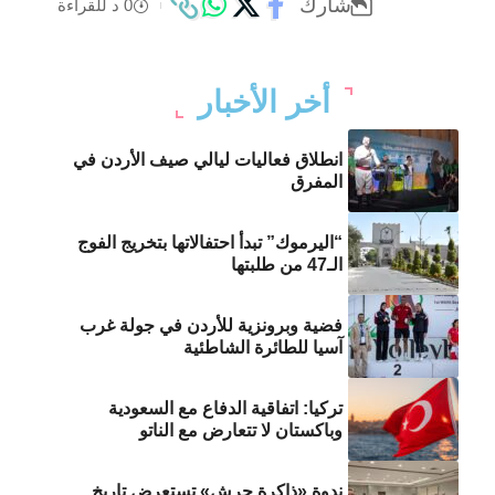
شارك
0 د للقراءة
أخر الأخبار
انطلاق فعاليات ليالي صيف الأردن في
المفرق
“اليرموك” تبدأ احتفالاتها بتخريج الفوج
الـ47 من طلبتها
فضية وبرونزية للأردن في جولة غرب
آسيا للطائرة الشاطئية
تركيا: اتفاقية الدفاع مع السعودية
وباكستان لا تتعارض مع الناتو
ندوة «ذاكرة جرش» تستعرض تاريخ