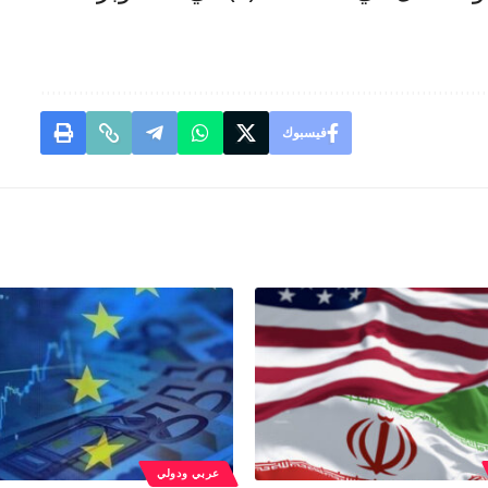
فيسبوك
عربي ودولي