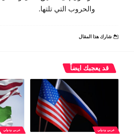
والحروب التي تلتها.
شارك هذا المقال
قد يعجبك ايضاً
عربي ودولي
عربي ودولي