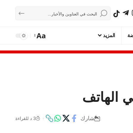
Aa
ضة
المزيد
شارك
3 د للقراءة