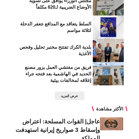
مجلس الوزراء يوافق على تسوية
الأوضاع الضريبية لـ620 مكلفاً
السلط يتعاقد مع المدافع جعفر الدحلة
لثلاثة مواسم
بلدية الكرك تفتتح مختبر تحليل وفحص
الأغذية
فريق من مفتشي العمل يزور مصنع
الحديد في الهاشمية بعد فتحه جراء
إغلاقه لمخالفات بيئية
عرض المزيد
الأكثر مشاهدة
عاجل| القوات المسلحة: اعتراض
وإسقاط 3 صواريخ إيرانية استهدفت
المملكة