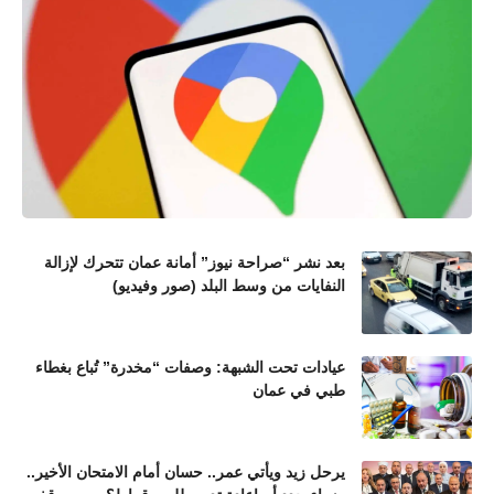
بعد نشر “صراحة نيوز” أمانة عمان تتحرك لإزالة
النفايات من وسط البلد (صور وفيديو)
عيادات تحت الشبهة: وصفات “مخدرة” تُباع بغطاء
طبي في عمان
يرحل زيد ويأتي عمر.. حسان أمام الامتحان الأخير..