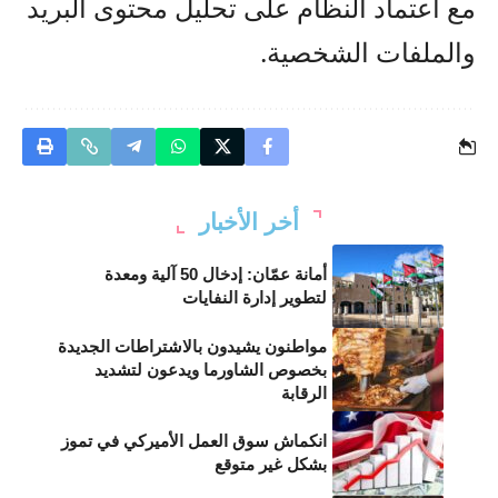
مع اعتماد النظام على تحليل محتوى البريد
والملفات الشخصية.
أخر الأخبار
أمانة عمّان: إدخال 50 آلية ومعدة
لتطوير إدارة النفايات
مواطنون يشيدون بالاشتراطات الجديدة
بخصوص الشاورما ويدعون لتشديد
الرقابة
انكماش سوق العمل الأميركي في تموز
بشكل غير متوقع