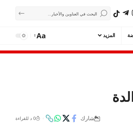
Aa
ضة
المزيد
لدة
شارك
0 د للقراءة