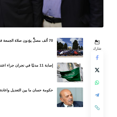
70 ألف مصلٍّ يؤدون صلاة الجمعة في المسجد الأقصى رغم إجراءات الاحتلال المشددة
شارك
إصابة 11 مدنيًا في نجران جراء اعتداءات حوثية بالمقذوفات العشوائية
حكومة حسان ما بين التعديل واعادة