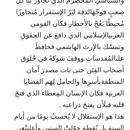
صعبٍ
فوجّهَ
الدفة
لبَرّ
الإستقرار
مُتجاوزًا
مُحيطًا
يَعُجّ
بالأخطار
فكان
القومي
العربي
الإسلامي
الذي
دافعَ
عن
الحقوقِ
وتمسّك
بالإرث
الهاشمي
فحافظَ
على
المُقدسات
ووقفَ
شوكةً
في
حُلوق
أصحاب
الفِتَن
حتى
بات
مصدرَ
أمان
المنطقة
بأسرِها
والحامل
لِهَم
القضايا
العربية
فكان
الإنسان
المِعطاء
الذي
فتحَ
قلبه
قبلَ
أن
يفتحَ
ذراعيه
.
هذا
هو
الإستقلال
لا
يُحسبُ
يومًا
من
أيام
السنة
بل
نُقطة
حوّلتْ
السنين
وأعلنتْ
عن