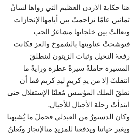
هنا
حكاية
الأردن
العظيم
التي
رواها
لسانُ
ثمانين
عامًا
تزاحمتْ
بين
أيامها
الإنجازات
وتعالتْ
بين
خلجاتها
مشاعرُ
الحب
فتوشحتْ
عناوينها
بالشموخ
والعز
فكانت
رفعةَ
النخيل
وثبات
الزيتون
لتنطلقَ
المسيرة
حاملةً
سيرةً
عطرة
ورايةً
ما
ا
نتقلتْ
إلا
من
يدِ
كريمٍ
ليدِ
كريم
فما
أن
نطقَ
الملك
المؤسس
مُعلنًا
الإستقلال
حتى
ابتدأتْ
رحلة
الأجيال
للأجيال
.
وكان
الدستورُ
من
العبدلي
فحملَ
ما
يُشبهنا
ويغير
حياتنا
ويدفعنا
للمزيدِ
من
الإنجاز
ويُعلنُ