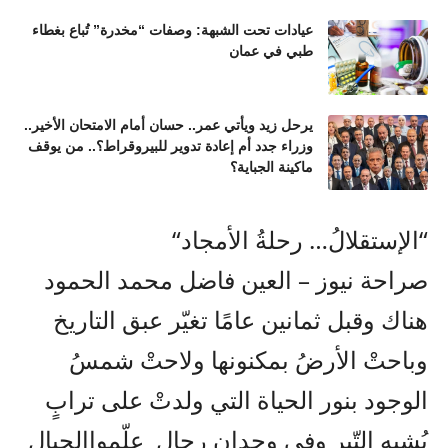
عيادات تحت الشبهة: وصفات “مخدرة” تُباع بغطاء
طبي في عمان
يرحل زيد ويأتي عمر.. حسان أمام الامتحان الأخير..
وزراء جدد أم إعادة تدوير للبيروقراط؟.. من يوقف
ماكينة الجباية؟
“
الإستقلالُ
…
رحلةُ
الأمجاد
“
صراحة نيوز –
العين فاضل محمد الحمود
هناك
وقبل
ثمانين
عامًا
تغيّر
عبق
التاريخ
وباحتْ
الأرضُ
بمكنونها
ولاحتْ
شمسُ
الوجود
بنور
الحياة
التي
ولدتْ
على
ترابٍ
يُشبه
التّبر
وفي
وجدان
رجالٍ
علّموا
الجبال