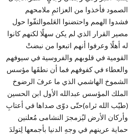
الصمود
فأخذوا
من
العزائمِ
ملامحهم
فشدوا
الهمم
واحتضنوا
العَلم
والتفّوا
حول
مصير
القرار
الذي
لم
يكن
سهلًا
لكنهم
كانوا
له
أهلًا
وعرفوا
أنهم
اتبعوا
من
نبضتْ
القومية
في
قلوبهم
والفروسية
في
سيوفهم
والعطاء
في
كفوفهم
فما
أن
نطقَها
مؤسس
الشموخ
الهاشمي
الذي
ما
عرفَ
الرضوخ
الملك
المؤسس
عبدالله
الأول
ابن
الحسين
(
طيّب
الله
ثراه
)
حتّى
دوّى
صداها
في
أعتابِ
وأركان
الأرض
ليُزمجرَ
النشامى
مُعلنين
حماية
عرينهم
في
وجهِ
الدنيا
بأجمعها
لِتولدَ