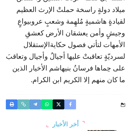
ميلاد
دولةٍ
راسخة
حملتْ
الإرث
العظيم
لقيادةٍ
هاشميةٍ
مُلهِمة
وشعبٍ
عروبي
واعٍ
وجيشٍ
وأمن
يعشقان
الأرض
كعشقِ
الأمهات
لتأتي
فصول
حكاية
الإستقلال
لسرديّةٍ
تعاقبتْ
عليها
أجيالٌ
وأجيال
وتعاقبَ
على
حِماها
فرسانُ
بني
هاشم
الأخيار
الذين
ما
كان
منهم
إلا
الكريم
ابن
الكرام.
أخر الأخبار