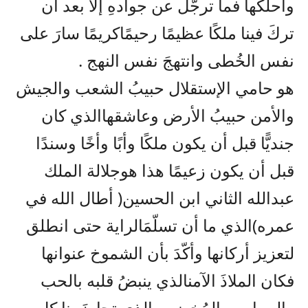
وأحلَكها
فما
ترجّل
عن
جوادهِ
إلا
بعد
أن
تركَ
فينا
ملكًا
عظيمًا
رحيمًا
كريمًا
سارَ
على
نفس
الخُطى
وانتهجَ
نفس
النهج
.
هو
حامي
الإستقلال
حبيبُ
الشعب
والجيش
والأمن
حبيبُ
الأرض
وعاشقها
الذي
كان
جنديًّا
قبل
أن
يكون
ملكًا
وأبًا
وأخًا
وسندًا
قبل
أن
يكون
زعيمًا
هذا
هو
جلالة
الملك
عبدالله
الثاني
ابن
الحسين
(
أطال
الله
في
عمره
)
الذي
ما
أن
تسلّمَ
الراية
حتى
انطلق
لتعزيز
أركانها
وأكّدَ
بأن
الشموخ
عنوانها
فكان
الملاذَ
الآمن
الذي
ينبضُ
قلبه
بالحب
والسياسي
المُخضرم
الذي
تجاوزَ
بنا
كل