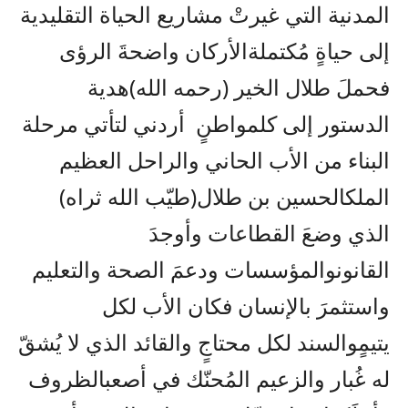
المدنية
التي
غيرتْ
مشاريع
الحياة
التقليدية
إلى
حياةٍ
مُكتملة
الأركان
واضحةَ
الرؤى
فحملَ
طلال
الخير
(
رحمه
الله
)
هدية
الدستور
إلى
كل
مواطنٍ
أردني
لتأتي
مرحلة
البناء
من
الأب
الحاني
والراحل
العظيم
الملك
الحسين
بن
طلال
(
طيّب
الله
ثراه
)
الذي
وضعَ
القطاعات
وأوجدَ
القانون
والمؤسسات
ودعمَ
الصحة
والتعليم
واستثمرَ
بالإنسان
فكان
الأب
لكل
يتيمٍ
والسند
لكل
محتاجٍ
والقائد
الذي
لا
يُشقّ
له
غُبار
والزعيم
المُحنّك
في
أصعب
الظروف