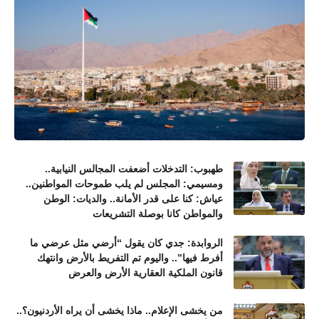
طهبوب: التدخلات أضعفت المجالس النيابية..
ومسيمي: المجلس لم يلب طموحات المواطنين..
عياش: كنا على قدر الأمانة.. والديات: الوطن
والمواطن كانا بوصلة التشريعات
الروابدة: جدي كان يقول “أرضي مثل عرضي ما
أفرط فيها”.. واليوم تم التفريط بالأرض وانتهك
قانون الملكية العقارية الأرض والعرض
من يخشى الإعلام.. ماذا يخشى أن يراه الأردنيون؟..