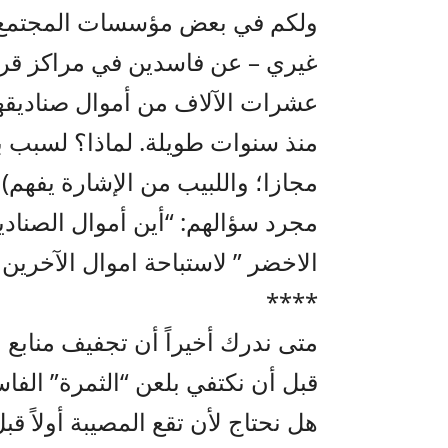
ولكم في بعض مؤسسات المجتمع ال
غيري – عن فاسدين في مراكز قر
عشرات الآلاف من أموال صناديقها 
منذ سنوات طويلة. لماذا؟ لسبب بس
مجازا؛ واللبيب من الإشارة يفهم) 
مجرد سؤالهم: “أين أموال الصنادي
الاخضر ” لاستباحة اموال الآخرين 
****
متى ندرك أخيراً أن تجفيف منابع ا
قبل أن نكتفي بلعن “الثمرة” الفا
هل نحتاج لأن تقع المصيبة أولاً ق