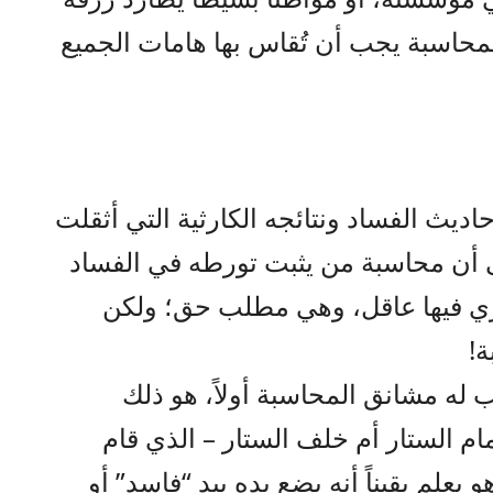
محاسبة يجب أن تُقاس بها هامات الجميع
حاديث الفساد ونتائجه الكارثية التي أثقلت
ى أن محاسبة من يثبت تورطه في الفساد
اري فيها عاقل، وهي مطلب حق؛ ولكن
ة!
له مشانق المحاسبة أولاً، هو ذلك
م الستار أم خلف الستار – الذي قام
 يعلم يقيناً أنه يضع يده بيد “فاسد” أو