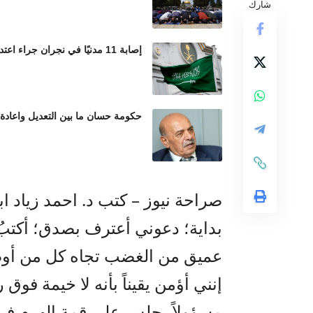
شارك
إصابة 11 مدنيًا في نجران جراء اعتداءات حوثية بالمقذوفات العشوائية
حكومة حسان ما بين التعديل واعادة
صراحة نيوز – كتب د. احمد زياد اب
بداية؛ دعوني أعترف بصدق؛ أكت
عميق من الغضب تجاه كل من أوصلن
إنني أؤمن يقيناً بأنه لا خيمة فوق
مسؤولاً يجلس على قمة الهرم في 