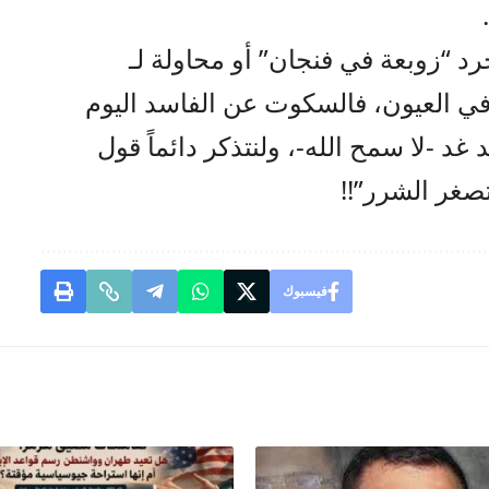
د “زوبعة في فنجان” أو محاولة لـ
في العيون، فالسكوت عن الفاسد اليوم
غد -لا سمح الله-، ولنتذكر دائماً قول
تصغر الشرر”!!
فيسبوك