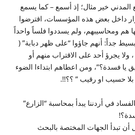
مدني خير مثال؛ إذ أسمع – كما يسمع
ار داخل بعض هذه المؤسسات، اقترضوا
هم ومحاسيبهم، ولم يسددوا فلساً واحداً
يط جداً: أنهم جاؤوا “على ظهر دبابة” (
، ولا يجرؤ أحد على الاقتراب منهم أو
ق يا فسدة؟”، ومن اعطاهم ابتداءا الضوء
بلا حسيب او رقيب ” ؟؟!!.
لفساد في أردننا يبدأ بمحاسبة “الزارع”
سدة؟!
بل أن تبدأ الجهات المختصة بالبحث