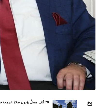
70 ألف مصلٍّ يؤدون صلاة الجمعة في المسجد الأقصى رغم إجراءات الاحتلال المشددة