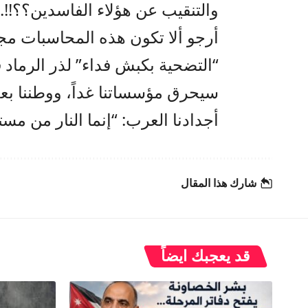
والتنقيب عن هؤلاء الفاسدين؟؟!!..
أرجو ألا تكون هذه المحاسبات مجر
“التضحية بكبش فداء” لذر الرماد 
سيحرق مؤسساتنا غداً، ووطننا بعد 
أجدادنا العرب: “إنما النار من مس
شارك هذا المقال
قد يعجبك ايضاً