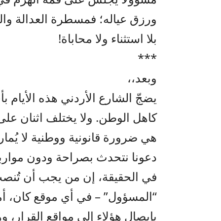
ورزق عياله؛ فمسطرة العدالة وال
بلا استثناء ولا محاباة!
***
وبعد،،
يضجّ الشارع الأردني هذه الأيام بأ
كاهل الوطن. ولا يختلف اثنان عل
هي ضرورة قانونية ووطنية لا يُم
دعونا نتحدث بصراحة ودون موارب
في الحقيقة، إن من يجب أن تُنصب 
“المسؤول” – في أي موقع كان، أما
بإيصال هؤلاء إلى مواقع القرار، وهو