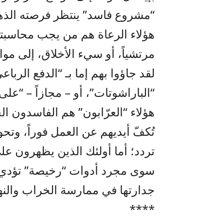
“مشروع فاسد” ينتظر فرصته الذهب
هؤلاء الرعاة هم من يجب محاسبته
مرتشياً، أو سيء الأخلاق، إلى مواق
لقد جاؤوا بهم إما بـ “الدفع الرب
“الباراشوتات”، أو – مجازاً – “على
هؤلاء “العرّابون” هم الفاسدون ا
تُكفّ أيديهم عن العمل فوراً، وتح
تردد؛ أما أولئك الذين يظهرون ع
سوى مجرد أدوات “رخيصة” تؤدي د
جدارتها في ممارسة الخراب والنهب
****