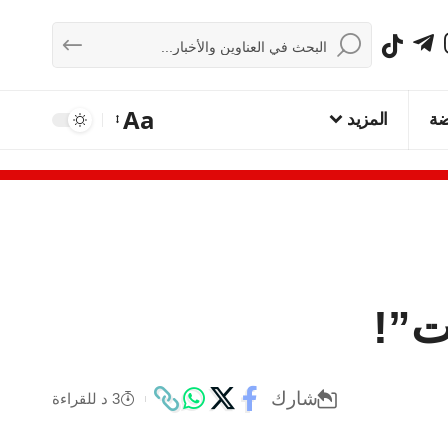
Aa
ضة
المزيد
ت”!
شارك
3 د للقراءة