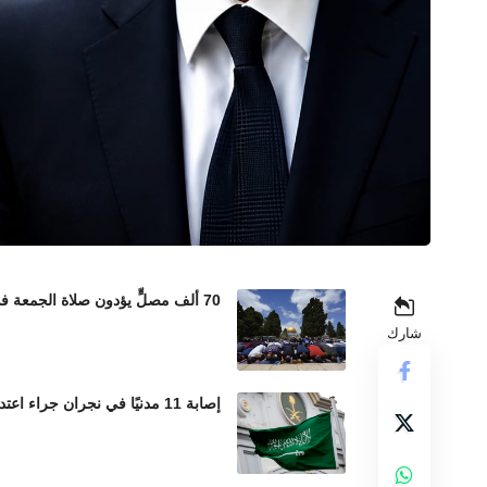
70 ألف مصلٍّ يؤدون صلاة الجمعة في المسجد الأقصى رغم إجراءات الاحتلال المشددة
شارك
إصابة 11 مدنيًا في نجران جراء اعتداءات حوثية بالمقذوفات العشوائية