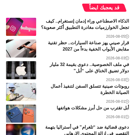
قد يعجبك ايضاً
الذكاء الاصطناعي وراء إدمان إنستغرام.. كيف
تجعل الخوارزميات مغادرة التطبيق أكثر صعوبة؟
2026-08-05
قرار صيني يهز صناعة السيارات.. حظر تقنية
مقابض الأبواب الخفية بدءاً من 2027
2026-08-03
في ملف الخصوصية.. دعوى بقيمة 32 مليار
دولار تضيق الخناق على “أبل”
2026-08-03
روبوتات صينية تتسلق السفن لتنفيذ أعمال
الصيانة الخطرة
2026-08-01
أبل تقترب من حل أبرز مشكلات هواتفها
2026-08-01
دعوى قضائية ضد “تلغرام” في أستراليا بتهمة
التقصير في إزالة المحتوى الإرهابي