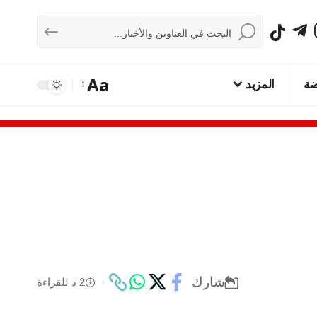
Aa
ضة
المزيد
شارك
2 د للقراءة