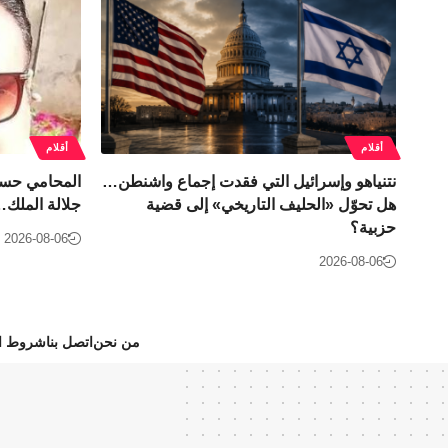
أقلام
أقلام
نتنياهو وإسرائيل التي فقدت إجماع واشنطن…
المحامي حسا
هل تحوّل «الحليف التاريخي» إلى قضية
جلالة الملك…
حزبية؟
2026-08-06
2026-08-06
من نحن
اتصل بنا
شروط ال