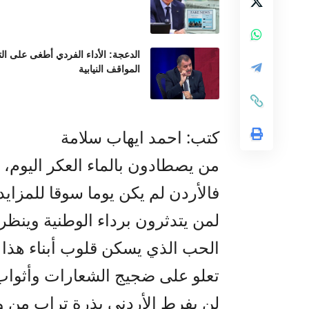
الدعجة: الأداء الفردي أطغى على ال
المواقف النيابية
كتب: احمد ايهاب سلامة
من يصطادون بالماء العكر اليوم،
فالأردن لم يكن يوما سوقا للمزاي
لمن يتدثرون برداء الوطنية وينظرون
الحب الذي يسكن قلوب أبناء هذا
تعلو على ضجيج الشعارات وأثواب 
لن يفرط الأردني بذرة تراب من وط