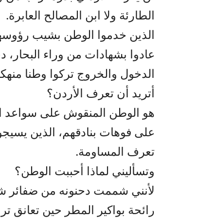
الطارئة ولا ابن المصالح العابرة.
الذين خدموا الوطن بشيب رؤوسهم
عادوا بشهادات من وراء البحار، دخل
الدخول والخروج تركوا وطنا منهكا
أتريد أن تعرف الأردن؟
هو الوطن المنقوش على سواعد الج
على فوهات بنادقهم، الذين يسيجو
تعرف المساومة.
وتسأليني لماذا أحببت الوطن؟
لأنني شممت دحنونه من ضفائر ش
رائحة بواكير المطر حين تعانق تر