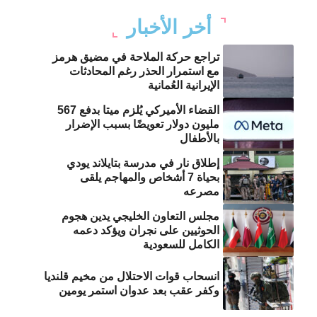
أخر الأخبار
تراجع حركة الملاحة في مضيق هرمز
مع استمرار الحذر رغم المحادثات
الإيرانية العُمانية
القضاء الأميركي يُلزم ميتا بدفع 567
مليون دولار تعويضًا بسبب الإضرار
بالأطفال
إطلاق نار في مدرسة بتايلاند يودي
بحياة 7 أشخاص والمهاجم يلقى
مصرعه
مجلس التعاون الخليجي يدين هجوم
الحوثيين على نجران ويؤكد دعمه
الكامل للسعودية
انسحاب قوات الاحتلال من مخيم قلنديا
وكفر عقب بعد عدوان استمر يومين