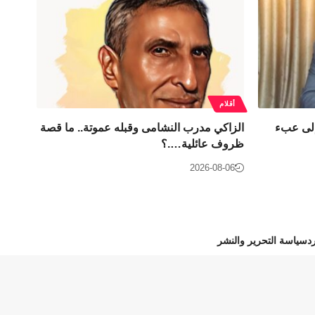
أقلام
إلى عبء
الزاكي مدرب النشامى وقبله عموتة.. ما قصة
ظروف عائلية….؟
2026-08-06
د
سياسة التحرير والنشر