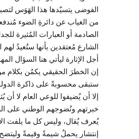
الفوضى يتسيّدها هذا الهَوَس لت
من الغياب عن دائرةِ الضوء مُندفع
الصادمة أو العبارات المُثيرة للج
الشارع مُعتقدين بأنها ستُعيدُ له
أجل الإثارة ليأتي هنا السؤال الم
إن الخطرَ الحقيقي يكمُن بكلام من 
ستبقى محسوبةً على ذاكرة الدولة و
إلا أن يُضيفوا للوعي العام لا أن ي
خبرتهم ونُضوجهم الوطني على الب
يُعرف يُقال، وليس كل ما يلفت ال
إنتشار يحملُ شيمةً وقيمةً وليتضح 