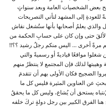
صبح بعض الشخصيات العامة وبعد سنواتٍ
ةً للعودةِ إلى المشهد لتأتي التصريحات
دل والذي يعلمُ أصحابها بأنها ستُشغل نقاش
م الألقَ حتى وإن كان على حسابِ الحكمة من
هم مرةً أخرى … اليس منكم رجلٌ رشيد ؟؟!!
شغلوا مواقعًا قياديةً أو رسميةً والتي
هيبتها لذلك فإن المجتمع لا ينتظرُ منهم
ُثيروا الضجيج فكان الأولى بهم أن تتقدمَ
حثِ عن العناوين المثيرة فليس كل ما
إنتباه يستحق أن يُشاع، وليس كل ما يحققُ
هنا الفرق الكبير بين رجل دولةٍ تركَ خلفه