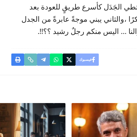
تطي الجَدَل كأسرع طريقٍ للعودة بعد
كرًا ،والثاني يبني موجةً عابرةً من الجدل
لنا … اليس منكم رجلٌ رشيد ؟؟!!.
فيسبوك