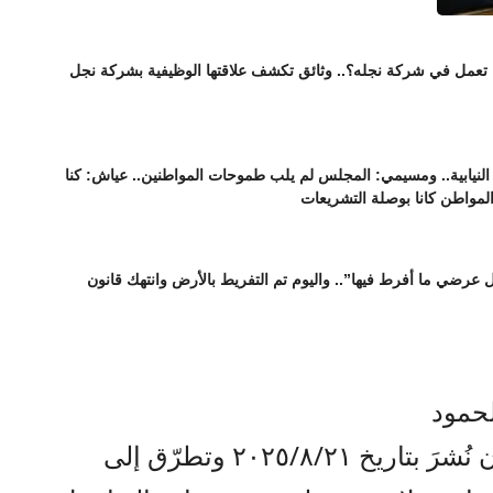
ا تعمل في شركة نجله؟.. وثائق تكشف علاقتها الوظيفية بشركة نجل
نيابية.. ومسيمي: المجلس لم يلب طموحات المواطنين.. عياش: كنا
المواطن كانا بوصلة التشريعات
عرضي ما أفرط فيها”.. واليوم تم التفريط بالأرض وانتهك قانون
لحمود
في مقالٍ سابق حملَ نفس العنوان نُشرَ بتاريخ ٢٠٢٥/٨/٢١ وتطرّق إلى