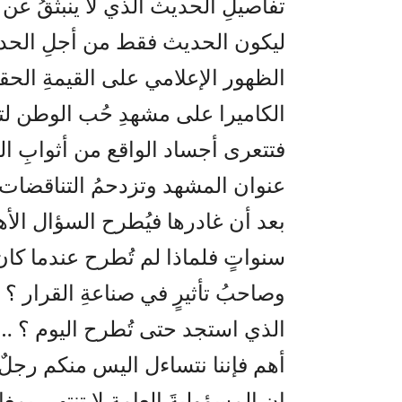
تفاصيلِ الحديث الذي لا ينبثقُ عن
ليكون الحديث فقط من أجلِ الحديث
الظهور الإعلامي على القيمةِ الح
الكاميرا على مشهدِ حُب الوطن لت
فتتعرى أجساد الواقع من أثوابِ ا
عنوان المشهد وتزدحمُ التناقضا
بعد أن غادرها فيُطرح السؤال الأ
سنواتٍ فلماذا لم تُطرح عندما كا
وصاحبُ تأثيرٍ في صناعةِ القرار ؟ ا
الذي استجد حتى تُطرح اليوم ؟ … و
أهم فإننا نتساءل اليس منكم رجلٌ
إن المسؤوليةَ العامة لا تنتهي ب