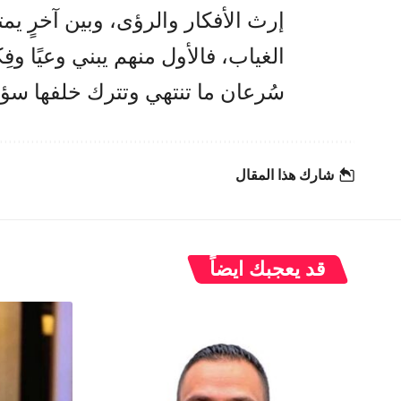
إرث الأفكار والرؤى، وبين آخرٍ يم
الغياب، فالأول منهم يبني وعيًا وفِ
سُرعان ما تنتهي وتترك خلفها سؤا
شارك هذا المقال
قد يعجبك ايضاً