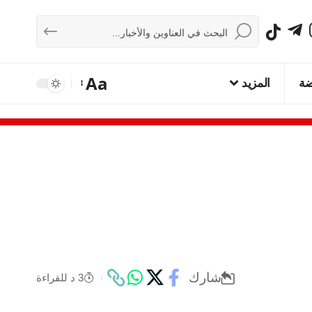
Aa
ضة
المزيد
شارك
3 د للقراءة