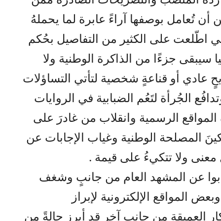
 أن تُعامل بوصفها آراءً عابرة لما يحملهُ
 اطّلعت على الكثير من التفاصيل بحُكم
ا سيبقى جزءًا من الذاكرة الوطنية ولا
حٍ عادي أو قناعةٍ شخصية لتأتي التساؤلات
دافُع الجُرأة لتَعُم الضبابية في الروايات
ِ المواقع الرسمية وانقلاب من غادرَ على
ركينَ المصلحة الوطنية وغياب الإجابات عن
معنى ولا تتكيءُ على قيمة .
ابوا عن المشهد العام من جانبٍ وشغف
ض المواقع الإلكترونية لإبراز
ار العميقة من جانبٍ آخر قد أبرز حالةً من