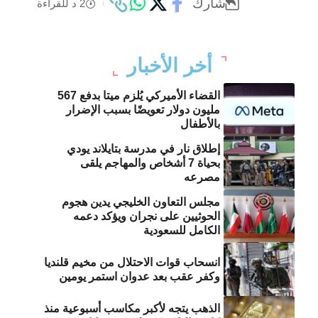
شارك
2 د للقراءة
أخر الأخبار
القضاء الأميركي يُلزم ميتا بدفع 567
مليون دولار تعويضًا بسبب الإضرار
بالأطفال
إطلاق نار في مدرسة بتايلاند يودي
بحياة 7 أشخاص والمهاجم يلقى
مصرعه
مجلس التعاون الخليجي يدين هجوم
الحوثيين على نجران ويؤكد دعمه
الكامل للسعودية
انسحاب قوات الاحتلال من مخيم قلنديا
وكفر عقب بعد عدوان استمر يومين
الذهب يتجه لأكبر مكاسب أسبوعية منذ