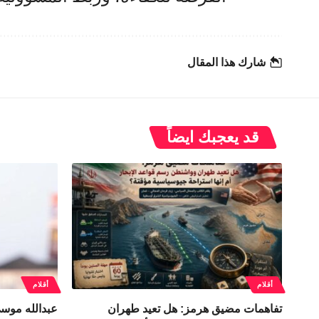
شارك هذا المقال
قد يعجبك ايضاً
أقلام
أقلام
تفاهمات مضيق هرمز: هل تعيد طهران
عبدالله موسى