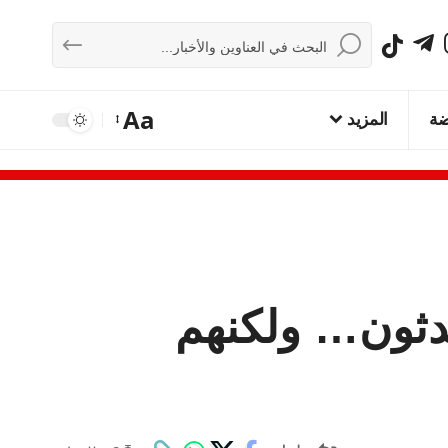
Aa
ضة
المزيد
حدثون… ولكنهم